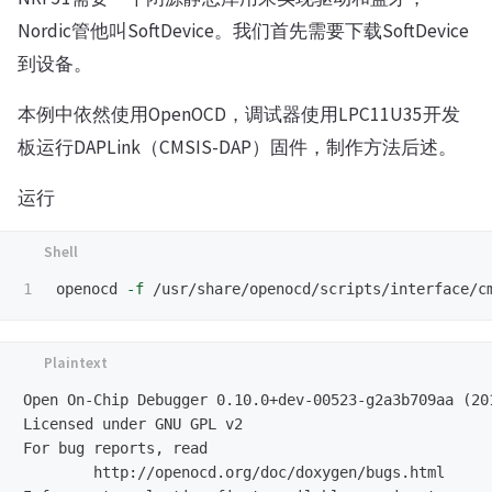
Nordic管他叫SoftDevice。我们首先需要下载SoftDevice
到设备。
本例中依然使用OpenOCD，调试器使用LPC11U35开发
板运行DAPLink（CMSIS-DAP）固件，制作方法后述。
运行
openocd 
-f
 /usr/share/openocd/scripts/interface/c
Open On-Chip Debugger 0.10.0+dev-00523-g2a3b709aa (201
Licensed under GNU GPL v2

For bug reports, read

	http://openocd.org/doc/doxygen/bugs.html
