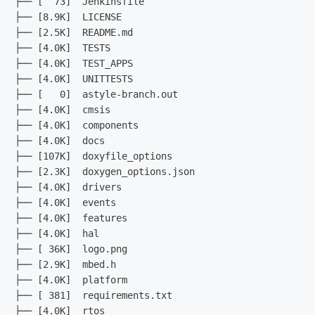
├── [  73]  Jenkinsfile

├── [8.9K]  LICENSE

├── [2.5K]  README.md

├── [4.0K]  TESTS

├── [4.0K]  TEST_APPS

├── [4.0K]  UNITTESTS

├── [   0]  astyle-branch.out

├── [4.0K]  cmsis

├── [4.0K]  components

├── [4.0K]  docs

├── [107K]  doxyfile_options

├── [2.3K]  doxygen_options.json

├── [4.0K]  drivers

├── [4.0K]  events

├── [4.0K]  features

├── [4.0K]  hal

├── [ 36K]  logo.png

├── [2.9K]  mbed.h

├── [4.0K]  platform

├── [ 381]  requirements.txt

├── [4.0K]  rtos
