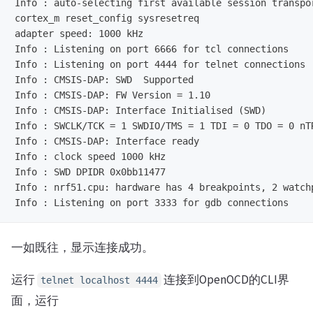
Info : auto-selecting first available session transpo
cortex_m reset_config sysresetreq

adapter speed: 1000 kHz

Info : Listening on port 6666 for tcl connections

Info : Listening on port 4444 for telnet connections

Info : CMSIS-DAP: SWD  Supported

Info : CMSIS-DAP: FW Version = 1.10

Info : CMSIS-DAP: Interface Initialised (SWD)

Info : SWCLK/TCK = 1 SWDIO/TMS = 1 TDI = 0 TDO = 0 nTR
Info : CMSIS-DAP: Interface ready

Info : clock speed 1000 kHz

Info : SWD DPIDR 0x0bb11477

Info : nrf51.cpu: hardware has 4 breakpoints, 2 watchp
一如既往，显示连接成功。
运行
连接到OpenOCD的CLI界
telnet localhost 4444
面，运行