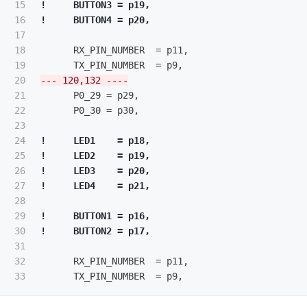
15

!     BUTTON3 = p19,

16

17

18

      RX_PIN_NUMBER  = p11,

19

20

21

      P0_29 = p29,

22

      P0_30 = p30,

23

24

!     LED1    = p18,

25

!     LED2    = p19,

26

!     LED3    = p20,

27

28

29

!     BUTTON1 = p16,

30

31

32

      RX_PIN_NUMBER  = p11,
