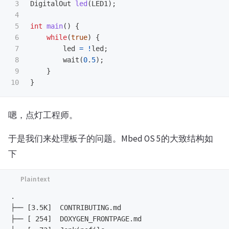
3

DigitalOut
led
(
LED1
);
4

5

int
main
()
{
6

while
(
true
)
{
7

led
=
!
led
;
8

wait
(
0
.
5
);
9

}
}
嗯，点灯工程师。
于是我们来处理板子的问题。Mbed OS 5的大致结构如
下
.

├── [3.5K]  CONTRIBUTING.md

├── [ 254]  DOXYGEN_FRONTPAGE.md
