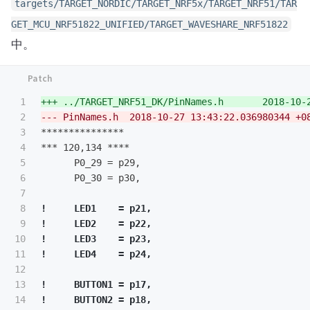
targets/TARGET_NORDIC/TARGET_NRF5x/TARGET_NRF51/TAR
GET_MCU_NRF51822_UNIFIED/TARGET_WAVESHARE_NRF51822
中。
1

2

3

***************

4

*** 120,134 ****

5

      P0_29 = p29,

6

      P0_30 = p30,

7

8

!     LED1    = p21,

9

!     LED2    = p22,

10

!     LED3    = p23,

11

12

13

!     BUTTON1 = p17,

14

!     BUTTON2 = p18,
