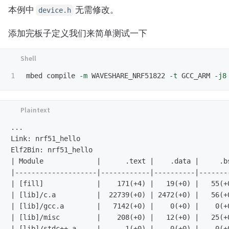
本例中
无需修改。
device.h
添加完板子定义我们来简单测试一下
mbed compile 
-m
 WAVESHARE_NRF51822 
-t
 GCC_ARM 
-j8
...

Link: nrf51_hello

Elf2Bin: nrf51_hello

| Module             |      .text |    .data |     .bs
|--------------------|------------|----------|--------
| [fill]             |    171(+4) |   19(+0) |   55(+0
| [lib]/c.a          |  22739(+0) | 2472(+0) |   56(+0
| [lib]/gcc.a        |   7142(+0) |    0(+0) |    0(+0
| [lib]/misc         |    208(+0) |   12(+0) |   25(+0
| [lib]/stdc++.a     |      1(+0) |    0(+0) |    0(+0