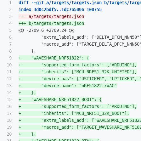
1

diff --git a/targets/targets.json b/targets/targe
2

3

4

5

@@ -2709,6 +2709,24 @@
6

         "extra_labels_add": ["DELTA_DFCM_NNN50"]
7

         "macros_add": ["TARGET_DELTA_DFCM_NNN50"
8

9

+    "WAVESHARE_NRF51822": {

10

+        "supported_form_factors": ["ARDUINO"],

11

+        "inherits": ["MCU_NRF51_32K_UNIFIED"],

12

+        "device_has": ["USTICKER", "LPTICKER", 
13

+        "device_name": "nRF51822_xxAC"

14

+    },

15

+    "WAVESHARE_NRF51822_BOOT": {

16

+        "supported_form_factors": ["ARDUINO"],

17

+        "inherits": ["MCU_NRF51_32K_BOOT"],

18

+        "extra_labels_add": ["WAVESHARE_NRF51822
19

+        "macros_add": ["TARGET_WAVESHARE_NRF5182
20

+    },
