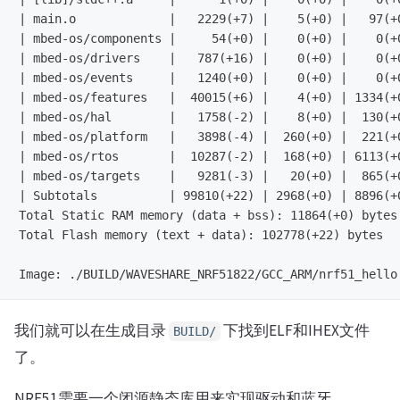
| main.o             |   2229(+7) |    5(+0) |   97(+0
| mbed-os/components |     54(+0) |    0(+0) |    0(+0
| mbed-os/drivers    |   787(+16) |    0(+0) |    0(+0
| mbed-os/events     |   1240(+0) |    0(+0) |    0(+0
| mbed-os/features   |  40015(+6) |    4(+0) | 1334(+0
| mbed-os/hal        |   1758(-2) |    8(+0) |  130(+0
| mbed-os/platform   |   3898(-4) |  260(+0) |  221(+0
| mbed-os/rtos       |  10287(-2) |  168(+0) | 6113(+0
| mbed-os/targets    |   9281(-3) |   20(+0) |  865(+0
| Subtotals          | 99810(+22) | 2968(+0) | 8896(+0
Total Static RAM memory (data + bss): 11864(+0) bytes

Total Flash memory (text + data): 102778(+22) bytes

我们就可以在生成目录
下找到ELF和IHEX文件
BUILD/
了。
NRF51需要一个闭源静态库用来实现驱动和蓝牙，