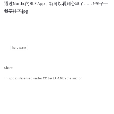
通过Nordic的BLE App，就可以看到心率了……
170了，
我要挂了.jpg
hardware
Share
This post is licensed under
CC BY-SA 4.0
by the author.
Further Reading