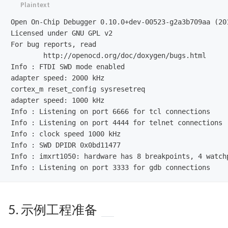
Open On-Chip Debugger 0.10.0+dev-00523-g2a3b709aa (201
Licensed under GNU GPL v2

For bug reports, read

	http://openocd.org/doc/doxygen/bugs.html

Info : FTDI SWD mode enabled

adapter speed: 2000 kHz

cortex_m reset_config sysresetreq

adapter speed: 1000 kHz

Info : Listening on port 6666 for tcl connections

Info : Listening on port 4444 for telnet connections

Info : clock speed 1000 kHz

Info : SWD DPIDR 0x0bd11477

Info : imxrt1050: hardware has 8 breakpoints, 4 watchp
5. 示例工程准备