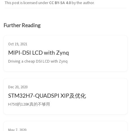
This post is licensed under
CC BY-SA 4.0
by the author.
Further Reading
Oct 19, 2021
MIPI-DSI LCD with Zynq
Driving a cheap DSI LCD with Zynq
Dec 20, 2020
STM32H7-QUADSPI XIP及优化
H750的128K真的不够用
May 7, 2020