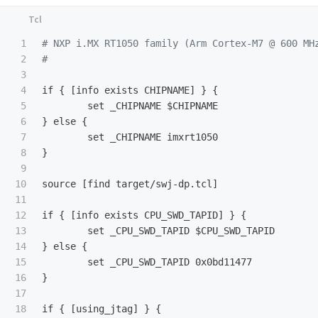
1

# NXP i.MX RT1050 family (Arm Cortex-M7 @ 600 MHz
2

#

3

4

if 
{
[
info exists CHIPNAME
]
}
{
5

6

}
 else 
{
7

8

}
9

10

source 
[
find target/swj-dp.tcl
]
11

12

if 
{
[
info exists CPU_SWD_TAPID
]
}
{
13

14

}
 else 
{
15

16

}
17

18

if 
{
[
using_jtag
]
}
{