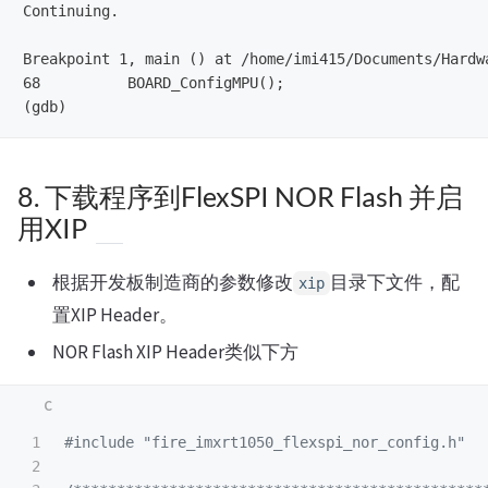
Continuing.

Breakpoint 1, main () at /home/imi415/Documents/Hardw
68	    BOARD_ConfigMPU();

8. 下载程序到FlexSPI NOR Flash 并启
用XIP
根据开发板制造商的参数修改
目录下文件，配
xip
置XIP Header。
NOR Flash XIP Header类似下方
1

#include
"fire_imxrt1050_flexspi_nor_config.h"
2
