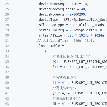
24

.
deviceModeSeq
.
seqNum
=
1u
,
25

.
deviceModeSeq
.
seqId
=
4u
,
26

.
deviceModeArg
=
0x000200
,
27

.
deviceType
=
kFlexSpiDeviceType_Ser
28

.
sflashPadType
=
kSerialFlash_4Pads
,
29

.
serialClkFreq
=
kFlexSpiSerialClk_1
30

.
sflashA1Size
=
32u
*
1024u
*
1024u
,
31

//.dataValidTime = {16u, 16u},
32

.
lookupTable
=
33

{
34

/*快速读命令（四线）*/
35

[
0
]
=
FLEXSPI_LUT_SEQ
(
CMD_SD
36

[
1
]
=
FLEXSPI_LUT_SEQ
(
DUMMY_
37

38

/*读状态命令*/
39

[
1
*
4
]
=
FLEXSPI_LUT_SEQ
(
CM
40

/*写使能命令*/
41

[
3
*
4
]
=
FLEXSPI_LUT_SEQ
(
CM
42

/*擦除扇区命令*/
43

[
5
*
4
]
=
FLEXSPI_LUT_SEQ
(
CM