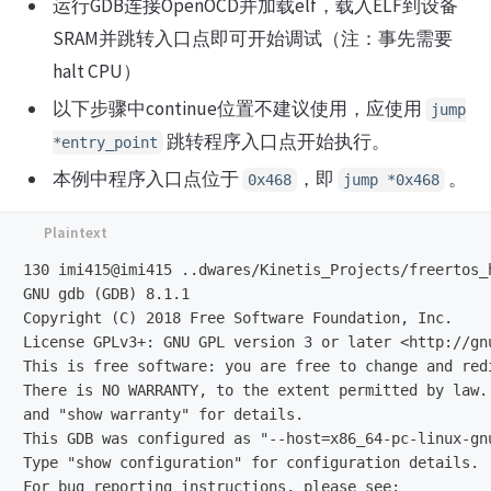
运行GDB连接OpenOCD并加载elf，载入ELF到设备
SRAM并跳转入口点即可开始调试（注：事先需要
halt CPU）
以下步骤中continue位置不建议使用，应使用
jump
跳转程序入口点开始执行。
*entry_point
本例中程序入口点位于
，即
。
0x468
jump *0x468
130 imi415@imi415 ..dwares/Kinetis_Projects/freertos_
GNU gdb (GDB) 8.1.1

Copyright (C) 2018 Free Software Foundation, Inc.

License GPLv3+: GNU GPL version 3 or later <http://gnu
This is free software: you are free to change and redi
There is NO WARRANTY, to the extent permitted by law. 
and "show warranty" for details.

This GDB was configured as "--host=x86_64-pc-linux-gnu
Type "show configuration" for configuration details.

For bug reporting instructions, please see:
