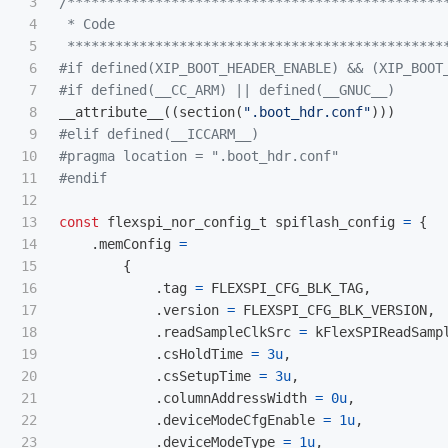
3

/************************************************
4

 * Code

5

 ***********************************************
6

#if defined(XIP_BOOT_HEADER_ENABLE) && (XIP_BOOT_
7

8

__attribute__
((
section
(
".boot_hdr.conf"
)))
9

#elif defined(__ICCARM__)

10

#pragma location = ".boot_hdr.conf"

11

12

13

const
flexspi_nor_config_t
spiflash_config
=
{
14

.
memConfig
=
15

{
16

.
tag
=
FLEXSPI_CFG_BLK_TAG
,
17

.
version
=
FLEXSPI_CFG_BLK_VERSION
,
18

.
readSampleClkSrc
=
kFlexSPIReadSamp
19

.
csHoldTime
=
3u
,
20

.
csSetupTime
=
3u
,
21

.
columnAddressWidth
=
0u
,
22

.
deviceModeCfgEnable
=
1u
,
23

.
deviceModeType
=
1u
,