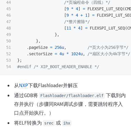
44

/*页编程命令（四线）*/
45

[
9
*
4
]
=
FLEXSPI_LUT_SEQ
(
CM
46

[
9
*
4
+
1
]
=
FLEXSPI_LUT_SE
47

/*整片擦除*/
48

[
11
*
4
]
=
FLEXSPI_LUT_SEQ
(
C
49

},
50

},
51

.
pageSize
=
256u
,
/*页大小为256字节*/
52

.
sectorSize
=
4u
*
1024u
,
/*扇区大小为4k字节*/
53

};
#endif 
/* XIP_BOOT_HEADER_ENABLE */
从
NXP
下载Flashloader并解压
通过GDB将
下载到内
Flashloader/flashloader.elf
存并执行（步骤同RAM调试步骤，需要跳转程序入
口点开始执行。）
将ELF转换为
或
srec
ihx