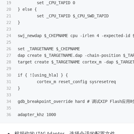
19

20

}
 else 
{
21

22

}
23

24

swj_newdap $_CHIPNAME cpu -irlen 4 -expected-id $
25

26

set _TARGETNAME $_CHIPNAME

27

dap create $_TARGETNAME.dap -chain-position $_TAR
28

target create $_TARGETNAME cortex_m -dap $_TARGET
29

30

if 
{
 !
[
using_hla
]
}
{
31

32

}
33

34

gdb_breakpoint_override hard # 调试XIP Flash应
35

根据你的JTAG Adapter，选择合适的配置文件