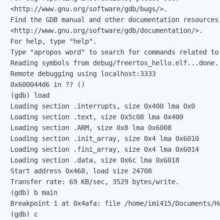
<http://www.gnu.org/software/gdb/bugs/>.

Find the GDB manual and other documentation resources 
<http://www.gnu.org/software/gdb/documentation/>.

For help, type "help".

Type "apropos word" to search for commands related to 
Reading symbols from debug/freertos_hello.elf...done.

Remote debugging using localhost:3333

0x600044d6 in ?? ()

(gdb) load

Loading section .interrupts, size 0x400 lma 0x0

Loading section .text, size 0x5c08 lma 0x400

Loading section .ARM, size 0x8 lma 0x6008

Loading section .init_array, size 0x4 lma 0x6010

Loading section .fini_array, size 0x4 lma 0x6014

Loading section .data, size 0x6c lma 0x6018

Start address 0x468, load size 24708

Transfer rate: 69 KB/sec, 3529 bytes/write.

(gdb) b main

Breakpoint 1 at 0x4afa: file /home/imi415/Documents/H
(gdb) c
